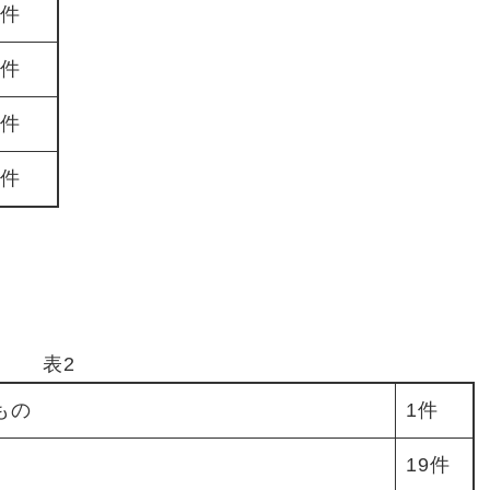
6件
3件
0件
0件
表2
もの
1件
19件