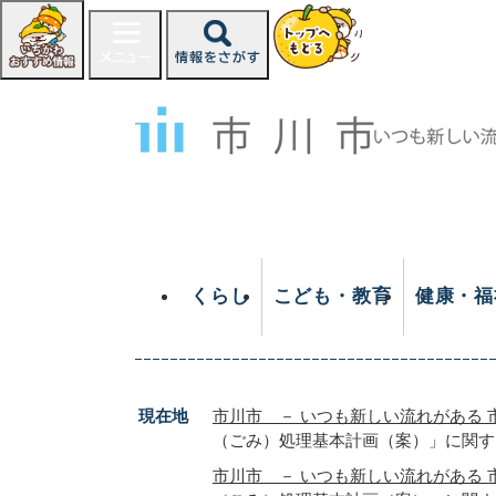
ペ
ー
ジ
の
先
頭
で
す
。
くらし
こども・教育
健康・福
現在地
市川市 － いつも新しい流れがある 
（ごみ）処理基本計画（案）」に関す
市川市 － いつも新しい流れがある 