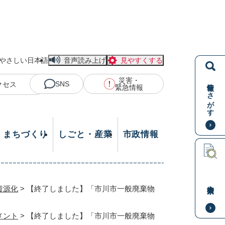
やさしい日本語
音声読み上げ
見やすくする
災害・
情報をさがす
SNS
クセス
緊急情報
・まちづくり
しごと・産業
市政情報
本文検索
資源化
>
【終了しました】「市川市一般廃棄物
メント
>
【終了しました】「市川市一般廃棄物