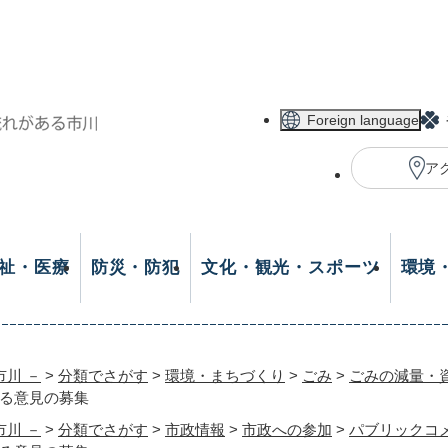
メニューを飛ばして本文へ
Foreign language
ア
祉・医療
防災・防犯
文化・観光・スポーツ
環境
市川 －
>
分類でさがす
>
環境・まちづくり
>
ごみ
>
ごみの減量・
る意見の募集
市川 －
>
分類でさがす
>
市政情報
>
市政への参加
>
パブリックコ