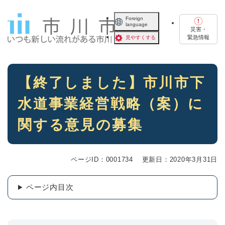
ペ
メニューを飛ばして本文へ
ー
Foreign
language
ジ
災害・
の
緊急情報
見やすくする
先
頭
で
本
す
【終了しました】市川市下
文
。
水道事業経営戦略（案）に
関する意見の募集
ページID：0001734
更新日：2020年3月31日
ページ内目次