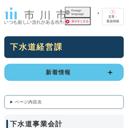
ペ
メニューを飛ばして本文へ
ー
Foreign
language
ジ
災害・
の
緊急情報
見やすくする
先
頭
で
本
す
下水道経営課
文
。
新着情報
ページ内目次
下水道事業会計