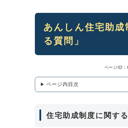
本
あんしん住宅助成
文
る質問」
ページID：0
ページ内目次
住宅助成制度に関す