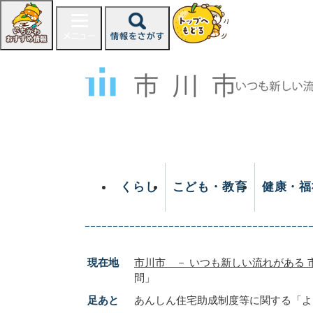
ペ
ー
ジ
の
先
頭
で
す
。
くらし
こども・教育
健康・福
現在地
市川市 － いつも新しい流れがある 
問」
足あと
あんしん住宅助成制度等に関する「よ