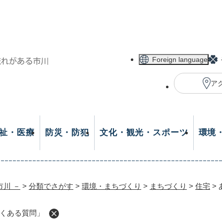
メニューを飛ばして本文へ
Foreign language
ア
祉・医療
防災・防犯
文化・観光・スポーツ
環境
市川 －
>
分類でさがす
>
環境・まちづくり
>
まちづくり
>
住宅
>
くある質問」