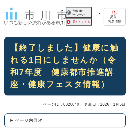
ペ
メニューを飛ばして本文へ
ー
Foreign
language
ジ
災害・
の
緊急情報
見やすくする
先
頭
で
本
す
【終了しました】健康に触
文
。
れる1日にしませんか（令
和7年度 健康都市推進講
座・健康フェスタ情報）
ページID：0020040
更新日：2026年1月5日
ページ内目次