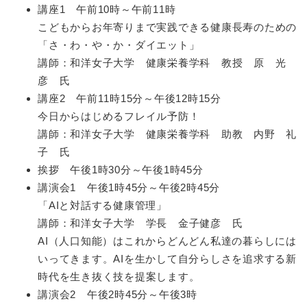
講座1 午前10時～午前11時
こどもからお年寄りまで実践できる健康長寿のための
「さ・わ・や・か・ダイエット」
講師：和洋女子大学 健康栄養学科 教授 原 光
彦 氏
講座2 午前11時15分～午後12時15分
今日からはじめるフレイル予防！
講師：和洋女子大学 健康栄養学科 助教 内野 礼
子 氏
挨拶 午後1時30分～午後1時45分
講演会1 午後1時45分～午後2時45分
「AIと対話する健康管理」
講師：和洋女子大学 学長 金子健彦 氏
AI（人口知能）はこれからどんどん私達の暮らしには
いってきます。AIを生かして自分らしさを追求する新
時代を生き抜く技を提案します。
講演会2 午後2時45分～午後3時