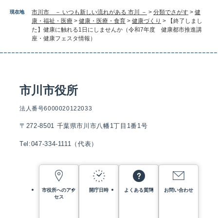
市川市 － いつも新しい流れがある 市川 －
>
分類でさがす
>
健
現在地
康・福祉・医療
>
健康・医療・食育
>
健康づくり
>
【終了しまし
た】健康に触れる1日にしませんか（令和7年度 健康都市推進講
座・健康フェスタ情報）
市川市役所
法人番号6000020122033
〒272-8501 千葉県市川市八幡1丁目1番1号
Tel:047-334-1111（代表）
市役所へのアク
開庁日時
よくある質問
お問い合わせ
セス