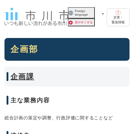
ペ
メニューを飛ばして本文へ
ー
Foreign
language
ジ
災害・
の
緊急情報
見やすくする
先
頭
で
本
す
企画部
文
。
企画課
主な業務内容
総合計画の策定や調整、行政評価に関することなど