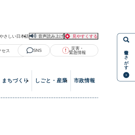
やさしい日本語
音声読み上げ
見やすくする
災害・
情報をさがす
SNS
クセス
緊急情報
・まちづくり
しごと・産業
市政情報