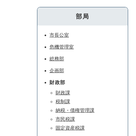
部局
市長公室
危機管理室
総務部
企画部
財政部
財政課
税制課
納税・債権管理課
市民税課
固定資産税課