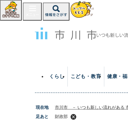
ペ
ー
ジ
の
先
頭
で
す
。
くらし
こども・教育
健康・福
現在地
市川市 － いつも新しい流れがある 
足あと
財政部