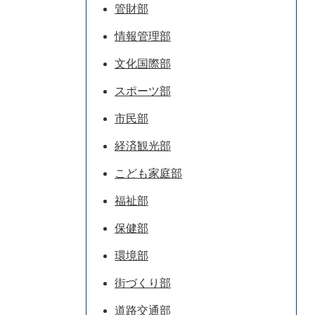
管財部
情報管理部
文化国際部
スポーツ部
市民部
経済観光部
こども家庭部
福祉部
保健部
環境部
街づくり部
道路交通部