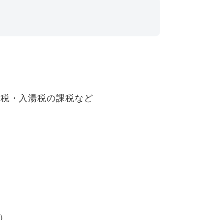
こ税・入湯税の課税など
）