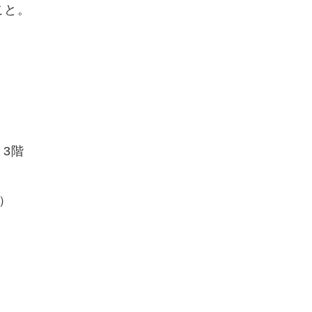
こと。
 3階
）