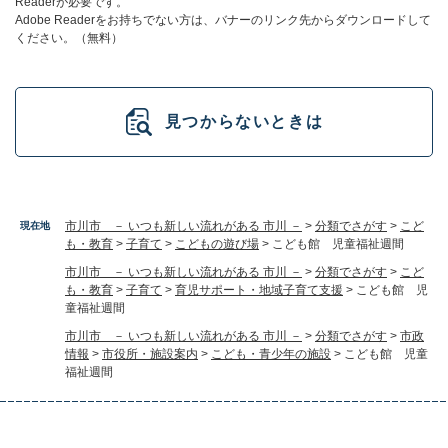
Readerが必要です。
Adobe Readerをお持ちでない方は、バナーのリンク先からダウンロードして
ください。（無料）
見つからないときは
市川市 － いつも新しい流れがある 市川 －
>
分類でさがす
>
こど
現在地
も・教育
>
子育て
>
こどもの遊び場
>
こども館 児童福祉週間
市川市 － いつも新しい流れがある 市川 －
>
分類でさがす
>
こど
も・教育
>
子育て
>
育児サポート・地域子育て支援
>
こども館 児
童福祉週間
市川市 － いつも新しい流れがある 市川 －
>
分類でさがす
>
市政
情報
>
市役所・施設案内
>
こども・青少年の施設
>
こども館 児童
福祉週間