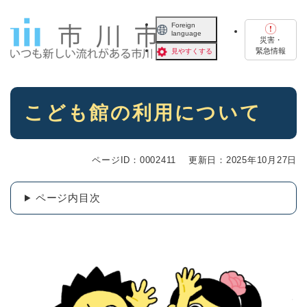
ペ
メニューを飛ばして本文へ
ー
Foreign
language
ジ
災害・
の
緊急情報
見やすくする
先
頭
で
本
す
こども館の利用について
文
。
ページID：0002411
更新日：2025年10月27日
ページ内目次