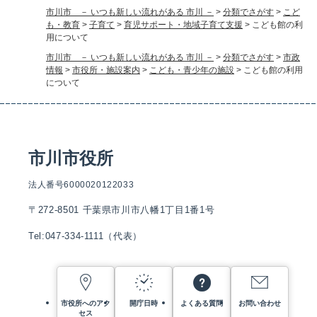
市川市 － いつも新しい流れがある 市川 －
>
分類でさがす
>
こど
も・教育
>
子育て
>
育児サポート・地域子育て支援
>
こども館の利
用について
市川市 － いつも新しい流れがある 市川 －
>
分類でさがす
>
市政
情報
>
市役所・施設案内
>
こども・青少年の施設
>
こども館の利用
について
市川市役所
法人番号6000020122033
〒272-8501 千葉県市川市八幡1丁目1番1号
Tel:047-334-1111（代表）
市役所へのアク
開庁日時
よくある質問
お問い合わせ
セス