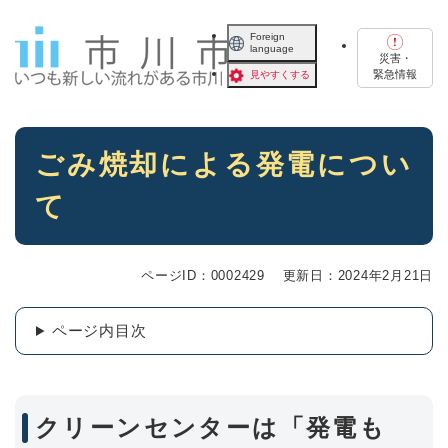
ペ
メニューを飛ばして本文へ
ー
Foreign
language
ジ
災害・
の
緊急情報
見やすくする
先
頭
で
本
す
ごみ焼却による発電につい
文
。
て
ページID：0002429
更新日：2024年2月21日
ページ内目次
クリーンセンターは「発電も