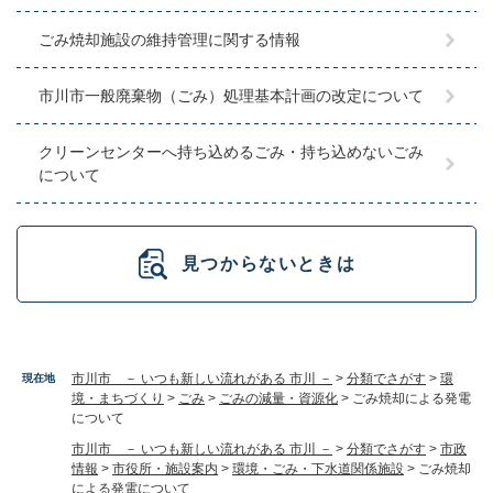
ごみ焼却施設の維持管理に関する情報
市川市一般廃棄物（ごみ）処理基本計画の改定について
クリーンセンターへ持ち込めるごみ・持ち込めないごみ
について
見つからないときは
市川市 － いつも新しい流れがある 市川 －
>
分類でさがす
>
環
現在地
境・まちづくり
>
ごみ
>
ごみの減量・資源化
>
ごみ焼却による発電
について
市川市 － いつも新しい流れがある 市川 －
>
分類でさがす
>
市政
情報
>
市役所・施設案内
>
環境・ごみ・下水道関係施設
>
ごみ焼却
による発電について