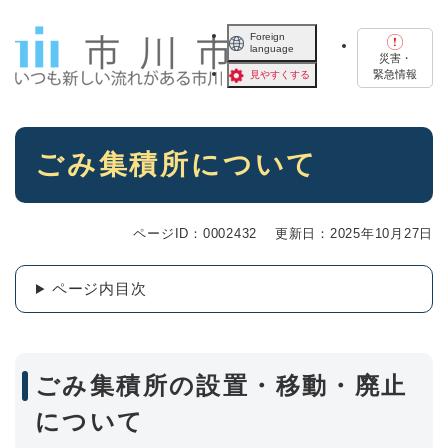
ペ
メニューを飛ばして本文へ
ー
Foreign
language
ジ
災害・
の
緊急情報
見やすくする
先
頭
で
本
す
ごみ集積所について
文
。
ページID：0002432
更新日：2025年10月27日
ページ内目次
ごみ集積所の設置・移動・廃止
について