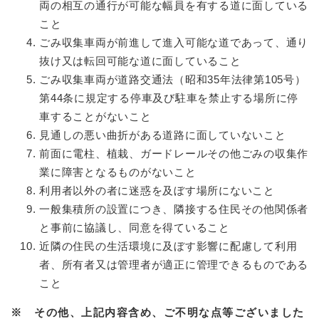
両の相互の通行が可能な幅員を有する道に面している
こと
ごみ収集車両が前進して進入可能な道であって、通り
抜け又は転回可能な道に面していること
ごみ収集車両が道路交通法（昭和35年法律第105号）
第44条に規定する停車及び駐車を禁止する場所に停
車することがないこと
見通しの悪い曲折がある道路に面していないこと
前面に電柱、植栽、ガードレールその他ごみの収集作
業に障害となるものがないこと
利用者以外の者に迷惑を及ぼす場所にないこと
一般集積所の設置につき、隣接する住民その他関係者
と事前に協議し、同意を得ていること
近隣の住民の生活環境に及ぼす影響に配慮して利用
者、所有者又は管理者が適正に管理できるものである
こと
※ その他、上記内容含め、ご不明な点等ございました