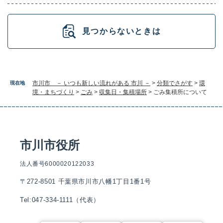
見つからないときは
市川市 － いつも新しい流れがある 市川 －
>
分類でさがす
>
環
現在地
境・まちづくり
>
ごみ
>
収集日・集積場所
>
ごみ集積所について
市川市役所
法人番号6000020122033
〒272-8501 千葉県市川市八幡1丁目1番1号
Tel:047-334-1111（代表）