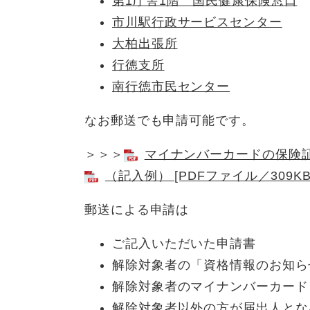
第1庁舎1階 国民健康保険窓口
市川駅行政サービスセンター
大柏出張所
行徳支所
南行徳市民センター
なお郵送でも申請可能です。
＞＞＞
マイナンバーカードの保険証利
（記入例） [PDFファイル／309KB
郵送による申請は
ご記入いただいた申請書
解除対象者の「資格情報のお知ら
解除対象者のマイナンバーカード
解除対象者以外の方が届出人とな