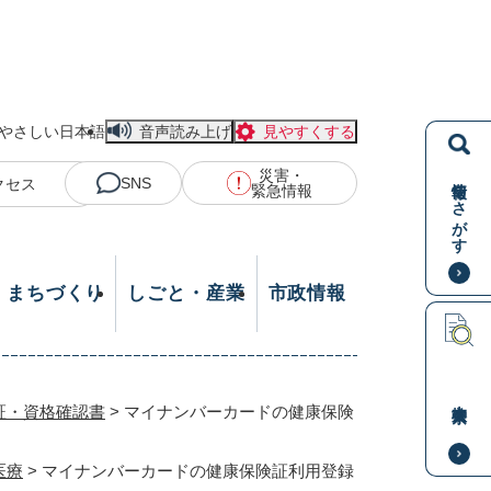
やさしい日本語
音声読み上げ
見やすくする
災害・
情報をさがす
SNS
クセス
緊急情報
・まちづくり
しごと・産業
市政情報
本文検索
証・資格確認書
>
マイナンバーカードの健康保険
医療
>
マイナンバーカードの健康保険証利用登録