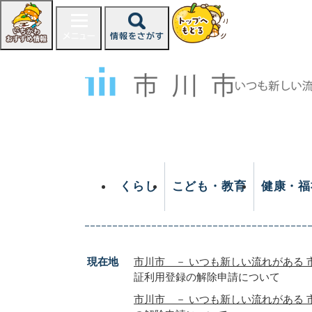
ペ
ー
ジ
の
先
頭
で
す
。
くらし
こども・教育
健康・福
現在地
市川市 － いつも新しい流れがある 
証利用登録の解除申請について
市川市 － いつも新しい流れがある 