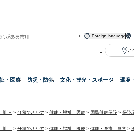
メニューを飛ばして本文へ
Foreign language
ア
祉・医療
防災・防犯
文化・観光・スポーツ
環境
市川 －
>
分類でさがす
>
健康・福祉・医療
>
国民健康保険
>
保険
市川 －
>
分類でさがす
>
健康・福祉・医療
>
健康・医療・食育
>