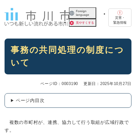
ペ
メニューを飛ばして本文へ
ー
Foreign
language
ジ
災害・
の
緊急情報
見やすくする
先
頭
で
本
す
事務の共同処理の制度につ
文
。
いて
ページID：0003190
更新日：2025年10月27日
ページ内目次
複数の市町村が、連携、協力して行う取組が広域行政で
す。