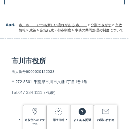
市川市 － いつも新しい流れがある 市川 －
>
分類でさがす
>
市政
現在地
情報
>
政策
>
広域行政・都市制度
>
事務の共同処理の制度について
市川市役所
法人番号6000020122033
〒272-8501 千葉県市川市八幡1丁目1番1号
Tel:047-334-1111（代表）
市役所へのアク
開庁日時
よくある質問
お問い合わせ
セス