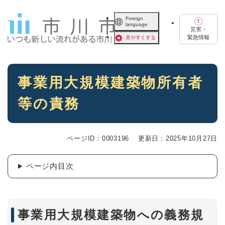
ペ
メニューを飛ばして本文へ
ー
Foreign
language
ジ
災害・
の
緊急情報
見やすくする
先
頭
で
本
す
事業用大規模建築物所有者
文
。
等の責務
ページID：0003196
更新日：2025年10月27日
ページ内目次
事業用大規模建築物への義務規