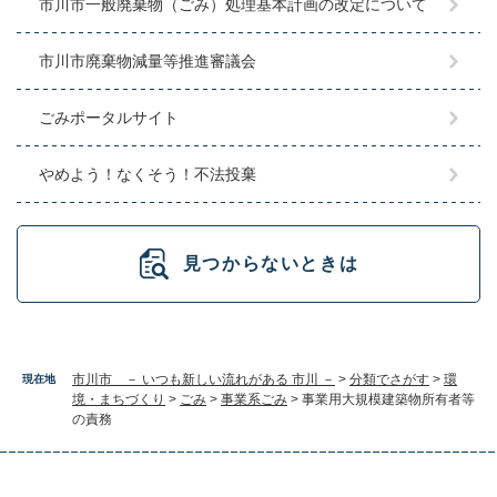
市川市一般廃棄物（ごみ）処理基本計画の改定について
市川市廃棄物減量等推進審議会
ごみポータルサイト
やめよう！なくそう！不法投棄
見つからないときは
市川市 － いつも新しい流れがある 市川 －
>
分類でさがす
>
環
現在地
境・まちづくり
>
ごみ
>
事業系ごみ
>
事業用大規模建築物所有者等
の責務