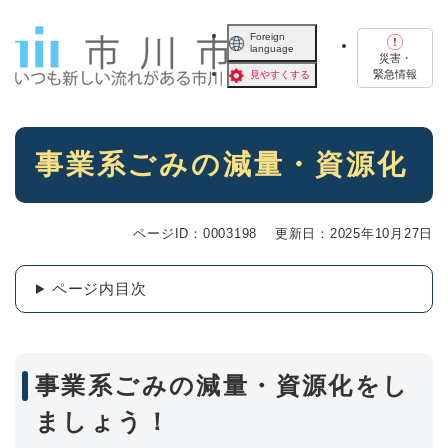
ペ
メニューを飛ばして本文へ
ー
Foreign
language
ジ
災害・
の
緊急情報
見やすくする
先
頭
で
本
す
事業系ごみの減量・資源化
文
。
ページID：0003198
更新日：2025年10月27日
ページ内目次
事業系ごみの減量・資源化をし
ましょう！