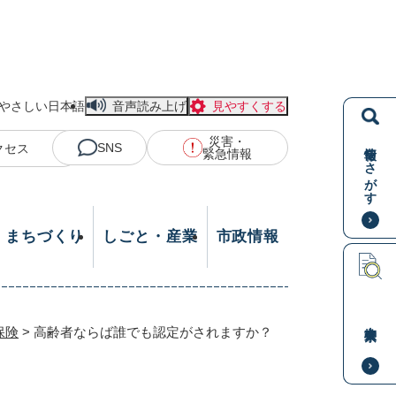
やさしい日本語
音声読み上げ
見やすくする
災害・
情報をさがす
SNS
クセス
緊急情報
・まちづくり
しごと・産業
市政情報
本文検索
保険
>
高齢者ならば誰でも認定がされますか？