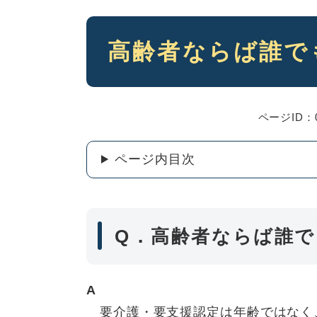
本
高齢者ならば誰で
文
ページID：0
ページ内目次
Q．高齢者ならば誰
A
要介護・要支援認定は年齢ではなく