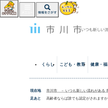
ペ
ー
ジ
の
先
頭
で
す
。
くらし
こども・教育
健康・福
現在地
市川市 － いつも新しい流れがある 
足あと
高齢者ならば誰でも認定がされますか