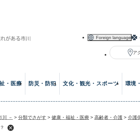
メニューを飛ばして本文へ
Foreign language
ア
祉・医療
防災・防犯
文化・観光・スポーツ
環境
市川 －
>
分類でさがす
>
健康・福祉・医療
>
高齢者・介護
>
介護
？