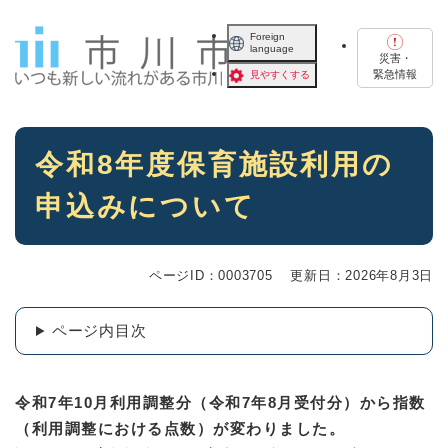
ペ
メニューを飛ばして本文へ
ー
Foreign
language
ジ
災害・
の
緊急情報
見やすくする
先
頭
で
本
す
令和8年度保育施設利用の
文
。
申込みについて
ページID：0003705
更新日：2026年8月3日
ページ内目次
令和7年10月利用調整分（令和7年8月受付分）から指数
（利用調整における点数）が変わりました。