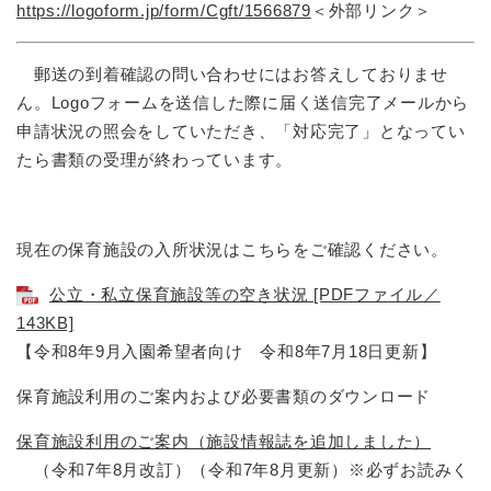
https://logoform.jp/form/Cgft/1566879​
＜外部リンク＞
郵送の到着確認の問い合わせにはお答えしておりませ
ん。Logoフォームを送信した際に届く送信完了メールから
申請状況の照会をしていただき、「対応完了」となってい
たら書類の受理が終わっています。
現在の保育施設の入所状況はこちらをご確認ください。
公立・私立保育施設等の空き状況 [PDFファイル／
143KB]
【令和8年9月入園希望者向け 令和8年7月18日更新】
保育施設利用のご案内および必要書類のダウンロード
保育施設利用のご案内（施設情報誌を追加しました）
（令和7年8月改訂）（令和7年8月更新）※必ずお読みく