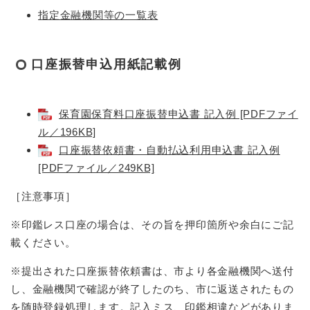
指定金融機関等の一覧表
口座振替申込用紙記載例
保育園保育料口座振替申込書 記入例 [PDFファイ
ル／196KB]
口座振替依頼書・自動払込利用申込書 記入例
[PDFファイル／249KB]
［注意事項］
※印鑑レス口座の場合は、その旨を押印箇所や余白にご記
載ください。
※提出された口座振替依頼書は、市より各金融機関へ送付
し、金融機関で確認が終了したのち、市に返送されたもの
を随時登録処理します。記入ミス、印鑑相違などがありま