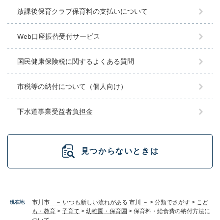
放課後保育クラブ保育料の支払いについて
Web口座振替受付サービス
国民健康保険税に関するよくある質問
市税等の納付について（個人向け）
下水道事業受益者負担金
見つからないときは
市川市 － いつも新しい流れがある 市川 －
>
分類でさがす
>
こど
現在地
も・教育
>
子育て
>
幼稚園・保育園
>
保育料・給食費の納付方法に
ついて