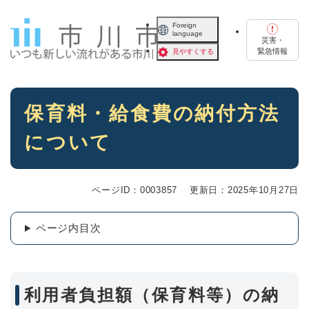
ペ
メニューを飛ばして本文へ
ー
Foreign
language
ジ
災害・
の
緊急情報
見やすくする
先
頭
で
本
す
保育料・給食費の納付方法
文
。
について
ページID：0003857
更新日：2025年10月27日
ページ内目次
利用者負担額（保育料等）の納