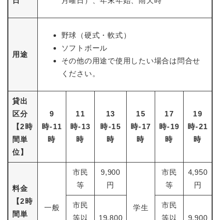
日
月曜日）、年末年始、雨天時
野球（硬式・軟式）
ソフトボール
用途
その他の用途で使用したい場合は問合せ
ください。
貸出
区分
9
11
13
15
17
19
【2時
時-11
時-13
時-15
時-17
時-19
時-21
間単
時
時
時
時
時
時
位】
市民
9,900
市民
4,950
等
円
等
円
料金
【2時
市民
市民
一般
学生
間単
等以
19,800
等以
9,900