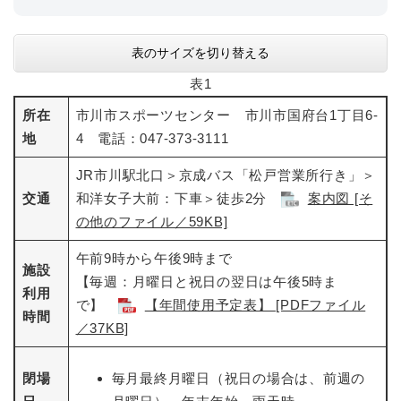
表のサイズを切り替える
表1
所在
市川市スポーツセンター 市川市国府台1丁目6-
地
4 電話：047-373-3111
JR市川駅北口＞京成バス「松戸営業所行き」＞
交通
和洋女子大前：下車＞徒歩2分
案内図 [そ
の他のファイル／59KB]
午前9時から午後9時まで
施設
【毎週：月曜日と祝日の翌日は午後5時ま
利用
で】
【年間使用予定表】 [PDFファイル
時間
／37KB]
閉場
毎月最終月曜日（祝日の場合は、前週の