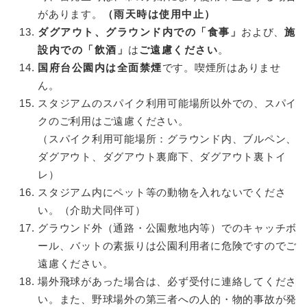
があります。
（雨天時は使用中止）
ダグアウト、グラウンド内での「食事」
および、
施
設内での「飲酒」
は
ご遠慮ください
。
国府台公園内は全面禁煙
です。喫煙所はありませ
ん。
スタジアムのスパイク利用可能場所以外での、スパイ
クのご利用はご遠慮ください。
（スパイク利用可能場所：グラウンド内、ブルペン、
ダグアウト、ダグアウト裏廊下、ダグアウト裏トイ
レ）
スタジアム内にペット等の動物を入れないでくださ
い。（介助犬同伴可）
グラウンド外（通路・公園敷地内等）でのキャッチボ
ール、バットの素振りは公園利用者に危険ですのでご
遠慮ください。
場外飛球があった場合は、必ず受付に連絡してくださ
い。また、野球場外の第三者への人的・物的事故が発