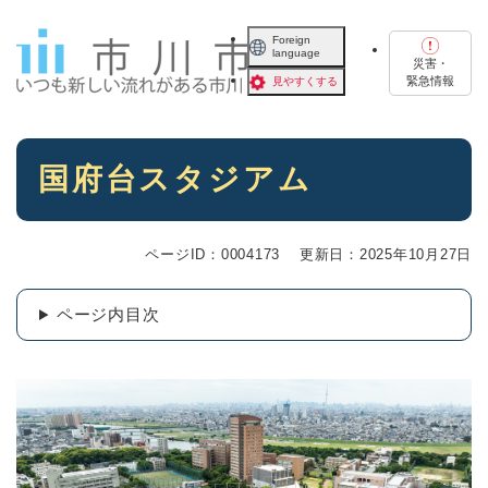
ペ
メニューを飛ばして本文へ
ー
Foreign
language
ジ
災害・
の
緊急情報
見やすくする
先
頭
で
本
す
国府台スタジアム
文
。
ページID：0004173
更新日：2025年10月27日
ページ内目次