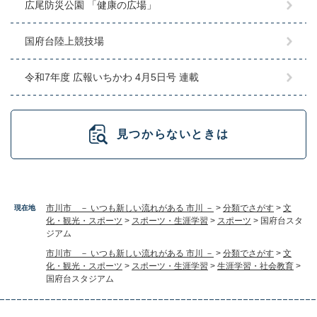
広尾防災公園 「健康の広場」
国府台陸上競技場
令和7年度 広報いちかわ 4月5日号 連載
見つからないときは
市川市 － いつも新しい流れがある 市川 －
>
分類でさがす
>
文
現在地
化・観光・スポーツ
>
スポーツ・生涯学習
>
スポーツ
>
国府台スタ
ジアム
市川市 － いつも新しい流れがある 市川 －
>
分類でさがす
>
文
化・観光・スポーツ
>
スポーツ・生涯学習
>
生涯学習・社会教育
>
国府台スタジアム