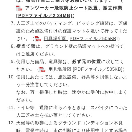
は、撤去作業にご協力をお願い
いたします。
（
アンツーカー飛散防止シート設置、撤去作業
[PDFファイル／2.34MB]
）
人工芝上でのバッティング、ピッチング練習は、芝保
護のため施設備付けの保護マットを敷いて行ってくだ
さい。（
用具場所図 [PDFファイル／505KB]
）
壁当て禁止
。グラウンド壁の防護マットへの壁当て
はご遠慮ください。
使用した備品、道具類は、
必ず元の位置
に戻してく
ださい。（
用具場所図 [PDFファイル／505KB]
）
使用にあたっては、施設設備、器具等を損傷しないよ
う十分注意してください。
なお、万一損傷した時は、速やかに受付にお申し出く
ださい。
トイレ等、通路に出られるときは、スパイクについた
人工芝や土を払い落としてください。
天候等の影響によるグラウンドコンディション不良
時、雷発生時は、市の判断により使用中止とする場合