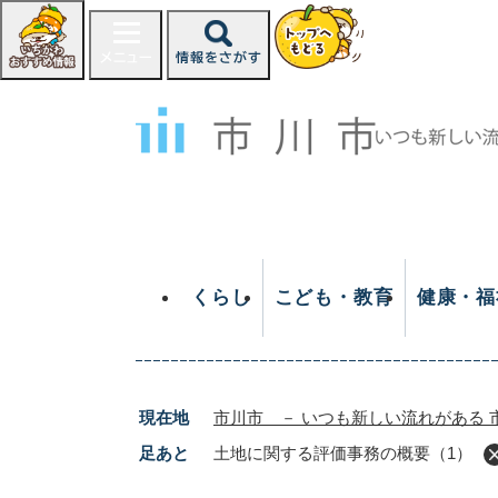
ペ
ー
ジ
の
先
頭
で
す
。
くらし
こども・教育
健康・福
現在地
市川市 － いつも新しい流れがある 
足あと
土地に関する評価事務の概要（1）