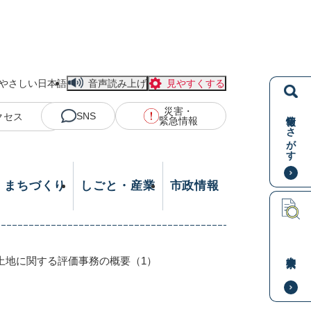
やさしい日本語
音声読み上げ
見やすくする
災害・
情報をさがす
SNS
クセス
緊急情報
・まちづくり
しごと・産業
市政情報
本文検索
土地に関する評価事務の概要（1）