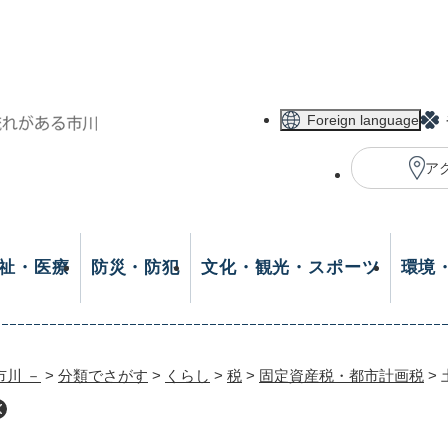
メニューを飛ばして本文へ
Foreign language
ア
祉・医療
防災・防犯
文化・観光・スポーツ
環境
市川 －
>
分類でさがす
>
くらし
>
税
>
固定資産税・都市計画税
>