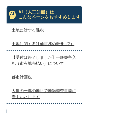
AI（人工知能）は
こんなページをおすすめします
土地に対する課税
土地に関する評価事務の概要（2）
【受付は終了しました】一般競争入
札（市有地売払い）について
都市計画税
大町の一部の地区で地籍調査事業に
着手いたします