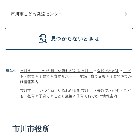
市川市こども発達センター
見つからないときは
市川市 － いつも新しい流れがある 市川 －
>
分類でさがす
>
こど
現在地
も・教育
>
子育て
>
育児サポート・地域子育て支援
>
子育ておでか
け情報案内
市川市 － いつも新しい流れがある 市川 －
>
分類でさがす
>
こど
も・教育
>
子育て
>
こども施策
>
子育ておでかけ情報案内
市川市役所