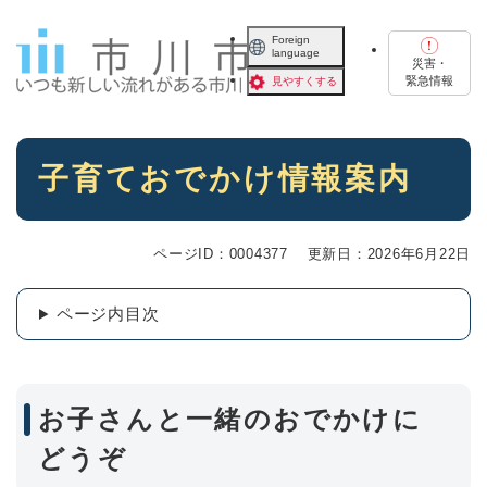
ペ
メニューを飛ばして本文へ
ー
Foreign
language
ジ
災害・
の
緊急情報
見やすくする
先
頭
で
本
す
子育ておでかけ情報案内
文
。
ページID：0004377
更新日：2026年6月22日
ページ内目次
お子さんと一緒のおでかけに
どうぞ