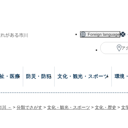
メニューを飛ばして本文へ
Foreign language
ア
祉・医療
防災・防犯
文化・観光・スポーツ
環境
市川 －
>
分類でさがす
>
文化・観光・スポーツ
>
文化・歴史
>
文