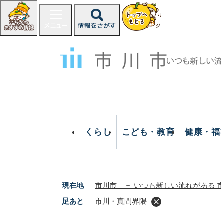
ペ
ー
ジ
の
先
頭
で
す
。
くらし
こども・教育
健康・福
現在地
市川市 － いつも新しい流れがある 
足あと
市川・真間界隈