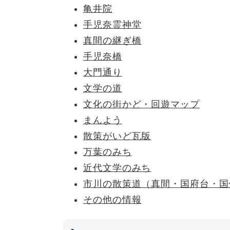
亀井院
手児奈霊神堂
真間の継ぎ橋
手児奈橋
大門通り
文学の道
文化の街かど・回遊マップ
まんよう
散策がいど瓦版
万葉のみち
近代文学のみち
市川の散策道（真間・国府台・国
その他の情報