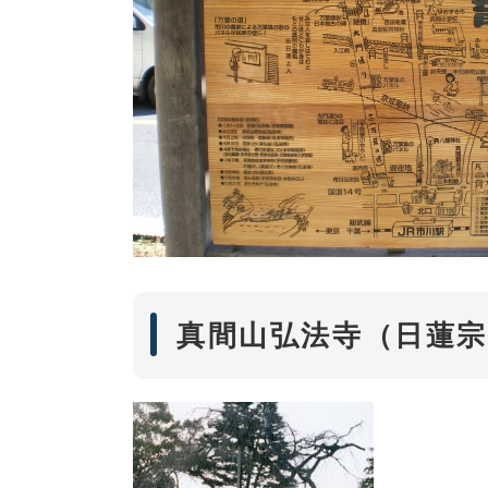
真間山弘法寺（日蓮