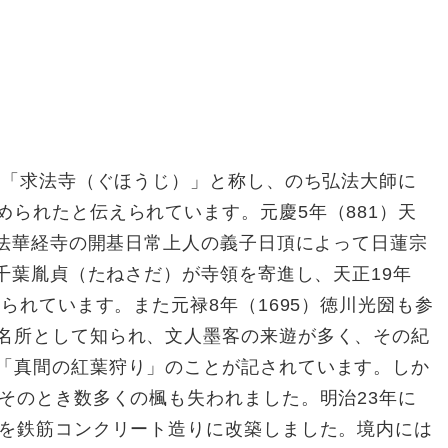
て「求法寺（ぐほうじ）」と称し、のち弘法大師に
められたと伝えられています。元慶5年（881）天
）法華経寺の開基日常上人の義子日頂によって日蓮宗
）千葉胤貞（たねさだ）が寺領を寄進し、天正19年
えられています。また元禄8年（1695）徳川光圀も参
名所として知られ、文人墨客の来遊が多く、その紀
「真間の紅葉狩り」のことが記されています。しか
、そのとき数多くの楓も失われました。明治23年に
堂を鉄筋コンクリート造りに改築しました。境内には