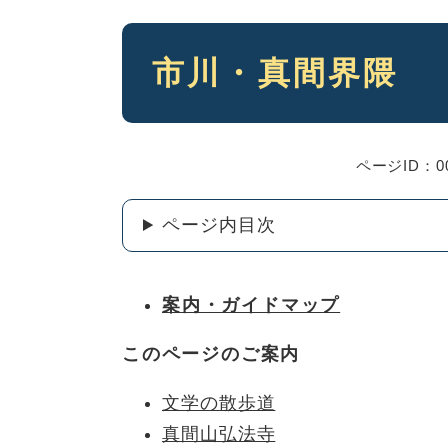
本
市川・真間界隈
文
ページID：00
ページ内目次
案内・ガイドマップ
このページのご案内
文学の散歩道
真間山弘法寺