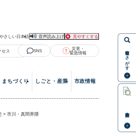
やさしい日本語
音声読み上げ
見やすくする
災害・
情報をさがす
SNS
クセス
緊急情報
・まちづくり
しごと・産業
市政情報
本文検索
学
>
市川・真間界隈