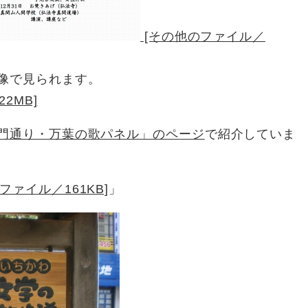
[その他のファイル／
像で見られます。
2MB]
門通り・万葉の歌パネル」のページ
で紹介していま
ファイル／161KB]
」