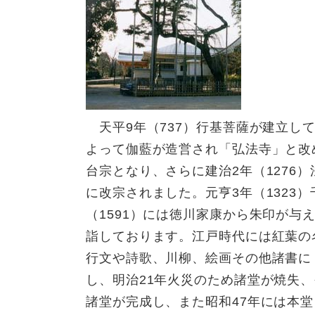
天平9年（737）行基菩薩が建立し
よって伽藍が造営され「弘法寺」と改
台宗となり、さらに建治2年（1276
に改宗されました。元亨3年（1323
（1591）には徳川家康から朱印が与
詣しております。江戸時代には紅葉の
行文や詩歌、川柳、絵画その他諸書に
し、明治21年火災のため諸堂が焼失
諸堂が完成し、また昭和47年には本