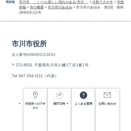
市川市 － いつも新しい流れがある 市川 －
>
分類でさがす
>
市政
現在地
情報
>
市の概要
>
市川市のあゆみ
>
市川市のあゆみ 第2回 昭和
28年8月1日号
市川市役所
法人番号6000020122033
〒272-8501 千葉県市川市八幡1丁目1番1号
Tel:047-334-1111（代表）
市役所へのアク
開庁日時
よくある質問
お問い合わせ
セス