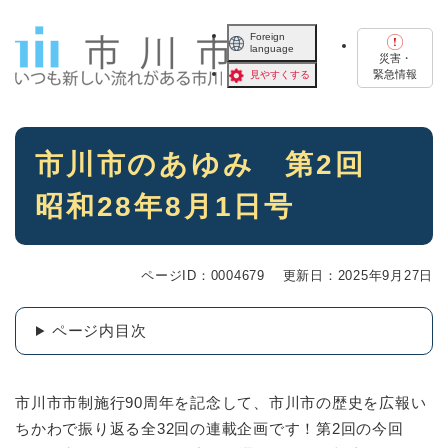
ペ
メニューを飛ばして本文へ
ー
Foreign
language
ジ
災害・
の
緊急情報
見やすくする
先
頭
で
本
す
市川市のあゆみ 第2回
文
。
昭和28年8月1日号
ページID：0004679
更新日：2025年9月27日
ページ内目次
市川市市制施行90周年を記念して、市川市の歴史を広報い
ちかわで振り返る全32回の連載企画です！第2回の今回