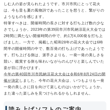
しむ人の姿が見られたようです。市川市民にとって花火
は、今も昔も夏の風物詩であったことを想うと、繋がりの
ようなものを感じます。
特筆すべきは、開催時間の長さに対する打ち上げ数の少な
さでしょうか。2023年の第39回市川市民納涼花火大会では
2時間に満たない開催時間の中で、約1万4,000発を打ち上
げました。一方で、掲載した昭和28年の花火大会では6時
間半の開催時間の中で、数百発の打ち上げであったようで
す。打ち上げる側は、派手さよりも、一発一発の美しさを
競い、鑑賞する側も味わいながらのんびりと楽しんでいた
姿が目に浮かびます。
今年の第40回市川市民納涼花火大会は令和6年8月24日の開
催が決定
しました。今年の花火大会は、いつもよりも一発
一発の美しさに目を向けて楽しむのはいかがでしょうか。
また違った楽しみを見つけられるかもしれません。
読み上げソフトのご案内