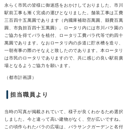
永らく市民の皆様に御迷惑をおかけしておりました、市川
駅前工事も漸く完成の運びとなりました。舗装工事は工費
三百四十五萬圓であります（内國庫補助百萬圓、縣費百萬
圓、市負担百四十五萬圓）。ロータリ内には市川バラ園の
ご協力を得てバラを植付、ロータリ工費バラ代等で約四十
萬圓であります。なおロータリ内の歩道に貯水槽を造り、
一朝有事の際のそなえと致したのであります。本ロータリ
は市民のロータリでありますので、共に感じの良い駅前廣
場となるようご協力を願います。
（都市計画課）
担当職員より
当時の写真が掲載されていて、様子が良くわかるため選択
しました。今と違って高い建物がなく、空が広いですね。
この頃作られたバラの広場は、バラサンクガーデンと名付