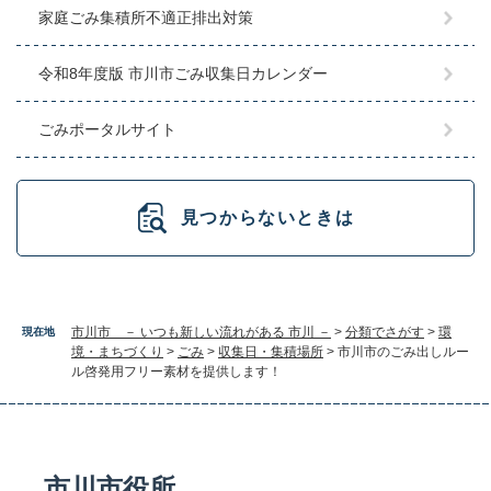
家庭ごみ集積所不適正排出対策
令和8年度版 市川市ごみ収集日カレンダー
ごみポータルサイト
見つからないときは
市川市 － いつも新しい流れがある 市川 －
>
分類でさがす
>
環
現在地
境・まちづくり
>
ごみ
>
収集日・集積場所
>
市川市のごみ出しルー
ル啓発用フリー素材を提供します！
市川市役所