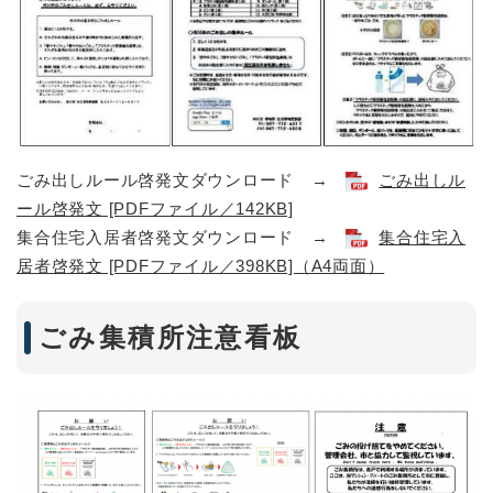
ごみ出しルール啓発文ダウンロード →
ごみ出しル
ール啓発文 [PDFファイル／142KB]
集合住宅入居者啓発文ダウンロード →
集合住宅入
居者啓発文 [PDFファイル／398KB]​（A4両面）
ごみ集積所注意看板