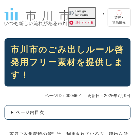
ペ
メニューを飛ばして本文へ
ー
Foreign
language
ジ
災害・
の
緊急情報
見やすくする
先
頭
で
本
す
市川市のごみ出しルール啓
文
。
発用フリー素材を提供しま
す！
ページID：0004691
更新日：2026年7月9日
ページ内目次
家庭ごみ集積所の管理は、利用されている方、建物を所