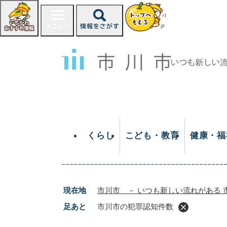
ペ
ー
ジ
の
先
頭
で
す
。
くらし
こども・教育
健康・福
現在地
市川市 － いつも新しい流れがある 
足あと
市川市の犯罪認知件数