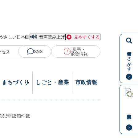
やさしい日本語
音声読み上げ
見やすくする
災害・
情報をさがす
SNS
クセス
緊急情報
・まちづくり
しごと・産業
市政情報
本文検索
の犯罪認知件数