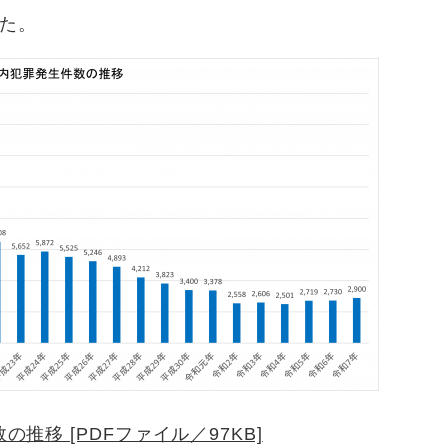
した。
推移 [PDFファイル／97KB]