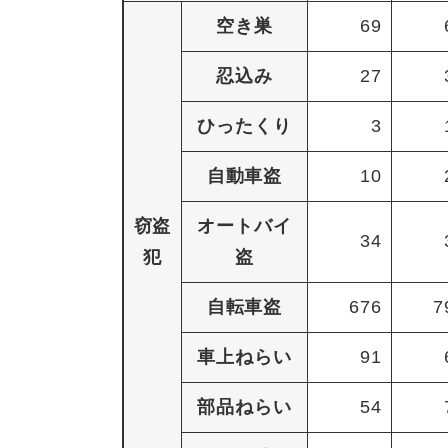
空き巣
69
忍込み
27
ひったくり
3
自動車盗
10
窃盗
オートバイ
34
犯
盗
自転車盗
676
7
車上ねらい
91
部品ねらい
54