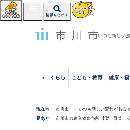
ペ
ー
ジ
の
先
頭
で
す
。
くらし
こども・教育
健康・福
現在地
市川市 － いつも新しい流れがある 
足あと
市川市の農産物直売所 【梨、野菜、