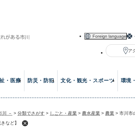
メニューを飛ばして本文へ
Foreign language
ア
祉・医療
防災・防犯
文化・観光・スポーツ
環境
市川 －
>
分類でさがす
>
しごと・産業
>
農水産業
>
農業
>
市川市
花きなど】