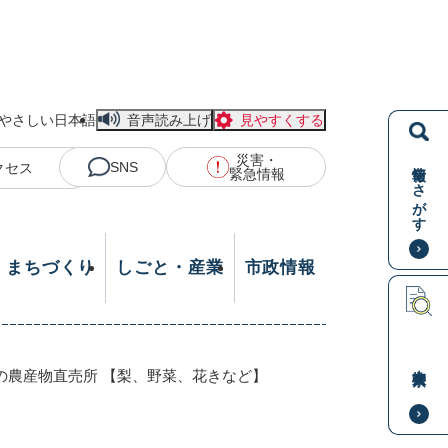
やさしい日本語
音声読み上げ
見やすくする
災害・
情報をさがす
SNS
クセス
緊急情報
・まちづくり
しごと・産業
市政情報
本文検索
の農産物直売所 【梨、野菜、花きなど】