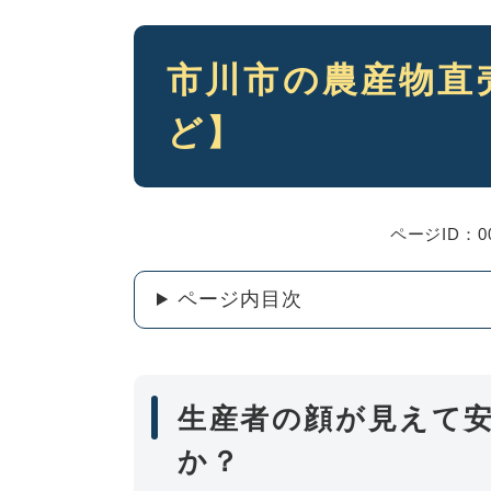
本
市川市の農産物直
文
ど】
ページID：00
ページ内目次
生産者の顔が見えて
か？