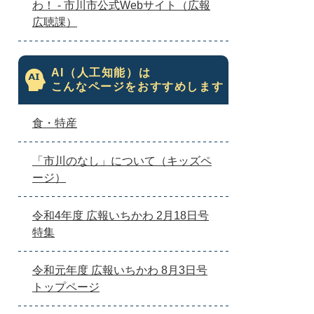
わ！ - 市川市公式Webサイト（広報
広聴課）
AI（人工知能）は
こんなページをおすすめします
食・特産
「市川のなし」について（キッズペ
ージ）
令和4年度 広報いちかわ 2月18日号
特集
令和元年度 広報いちかわ 8月3日号
トップページ