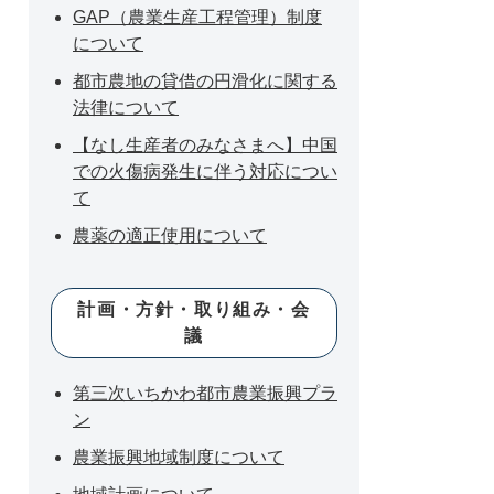
GAP（農業生産工程管理）制度
について
都市農地の貸借の円滑化に関する
法律について
【なし生産者のみなさまへ】中国
での火傷病発生に伴う対応につい
て
農薬の適正使用について
計画・方針・取り組み・会
議
第三次いちかわ都市農業振興プラ
ン
農業振興地域制度について