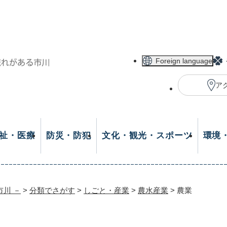
メニューを飛ばして本文へ
Foreign language
ア
祉・医療
防災・防犯
文化・観光・スポーツ
環境
市川 －
>
分類でさがす
>
しごと・産業
>
農水産業
>
農業