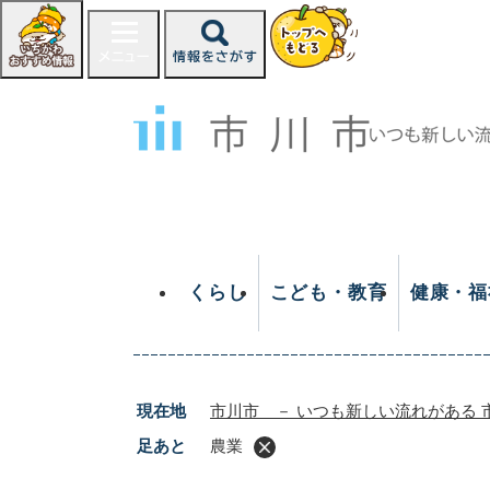
ペ
ー
ジ
の
先
頭
で
す
。
くらし
こども・教育
健康・福
現在地
市川市 － いつも新しい流れがある 
足あと
農業