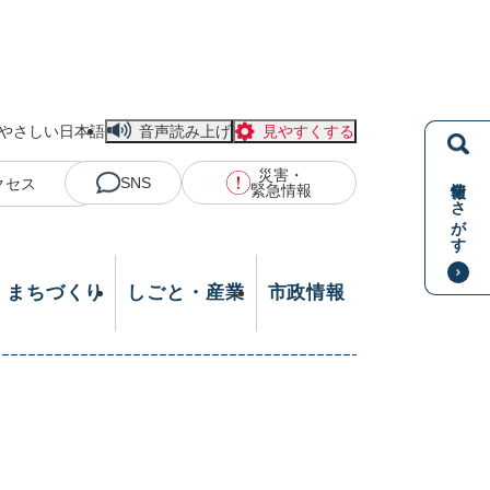
やさしい日本語
音声読み上げ
見やすくする
災害・
情報をさがす
SNS
クセス
緊急情報
・まちづくり
しごと・産業
市政情報