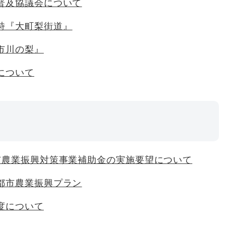
普及協議会について
詩『大町梨街道』
市川の梨』
について
市農業振興対策事業補助金の実施要望について
都市農業振興プラン
度について