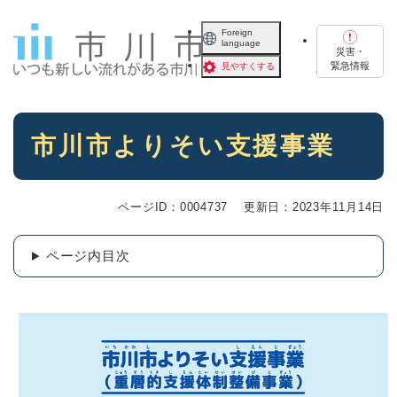
ペ
メニューを飛ばして本文へ
ー
Foreign
language
ジ
災害・
の
緊急情報
見やすくする
先
頭
で
本
す
市川市よりそい支援事業
文
。
ページID：0004737
更新日：2023年11月14日
ページ内目次