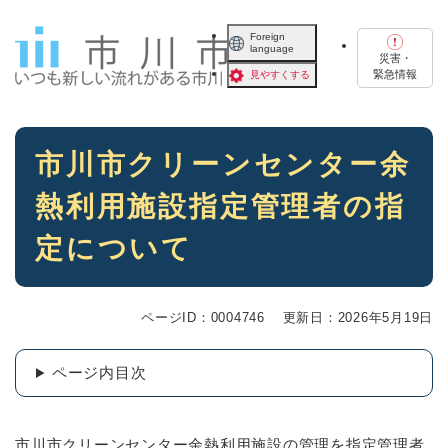
ペ
メニューを飛ばして本文へ
ー
Foreign
language
ジ
災害・
の
緊急情報
見やすくする
先
頭
で
本
す
市川市クリーンセンター余
文
。
熱利用施設指定管理者の指
定について
ページID：0004746
更新日：2026年5月19日
ページ内目次
市川市クリーンセンター余熱利用施設の管理を指定管理者