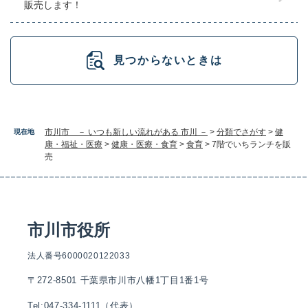
販売します！
見つからないときは
市川市 － いつも新しい流れがある 市川 －
>
分類でさがす
>
健
現在地
康・福祉・医療
>
健康・医療・食育
>
食育
>
7階でいちランチを販
売
市川市役所
法人番号6000020122033
〒272-8501 千葉県市川市八幡1丁目1番1号
Tel:047-334-1111（代表）