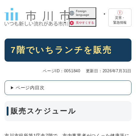
ペ
メニューを飛ばして本文へ
ー
Foreign
language
ジ
災害・
の
緊急情報
見やすくする
先
頭
で
本
す
7階でいちランチを販売
文
。
ページID：0051840
更新日：2026年7月31日
ページ内目次
販売スケジュール
市川市役所第1庁舎7階で、市内事業者がつくった健康等に