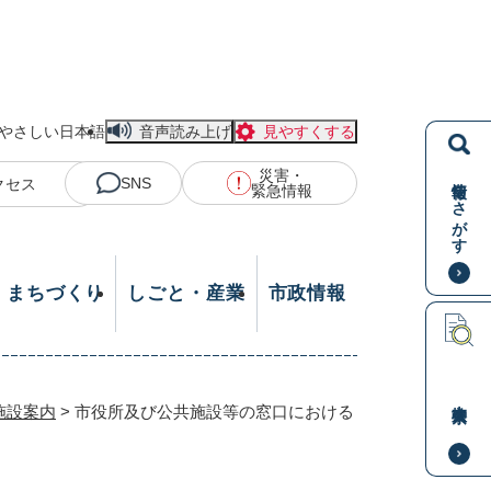
やさしい日本語
音声読み上げ
見やすくする
災害・
情報をさがす
SNS
クセス
緊急情報
・まちづくり
しごと・産業
市政情報
本文検索
施設案内
>
市役所及び公共施設等の窓口における