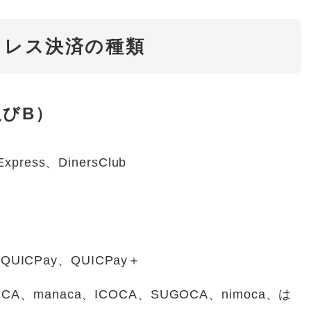
ュレス決済の種類
びB）
xpress、DinersClub
UICPay、QUICPay＋
OICA、manaca、ICOCA、SUGOCA、nimoca、は