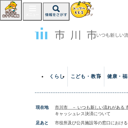
ペ
ー
ジ
の
先
頭
で
す
。
くらし
こども・教育
健康・福
現在地
市川市 － いつも新しい流れがある 
キャッシュレス決済について
足あと
市役所及び公共施設等の窓口における