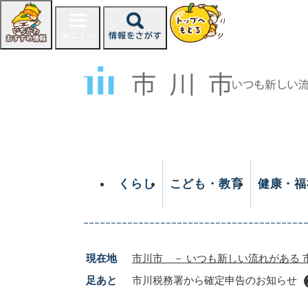
ペ
ー
ジ
の
先
頭
で
す
。
くらし
こども・教育
健康・福
現在地
市川市 － いつも新しい流れがある 
足あと
市川税務署から確定申告のお知らせ