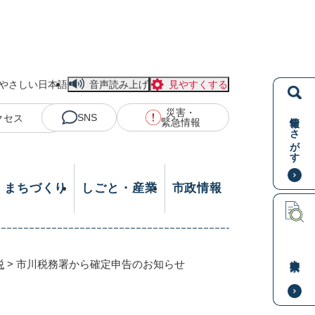
やさしい日本語
音声読み上げ
見やすくする
災害・
情報をさがす
SNS
クセス
緊急情報
・まちづくり
しごと・産業
市政情報
本文検索
税
>
市川税務署から確定申告のお知らせ