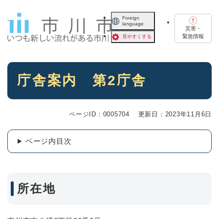
ペ
メニューを飛ばして本文へ
ー
Foreign
language
ジ
災害・
の
緊急情報
見やすくする
先
頭
で
本
す
庁舎案内 第2庁舎
文
。
ページID：0005704
更新日：2023年11月6日
ページ内目次
所在地