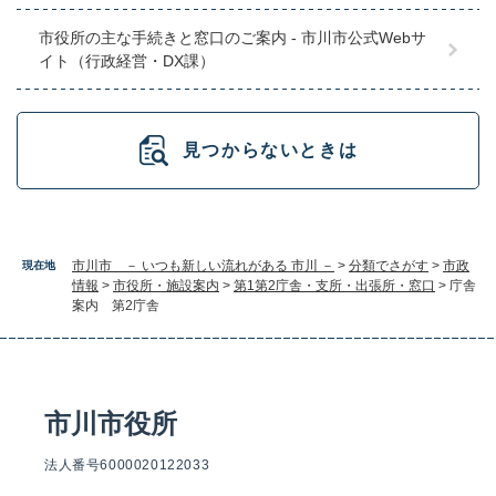
市役所の主な手続きと窓口のご案内 - 市川市公式Webサ
イト（行政経営・DX課）
見つからないときは
市川市 － いつも新しい流れがある 市川 －
>
分類でさがす
>
市政
現在地
情報
>
市役所・施設案内
>
第1第2庁舎・支所・出張所・窓口
>
庁舎
案内 第2庁舎
市川市役所
法人番号6000020122033