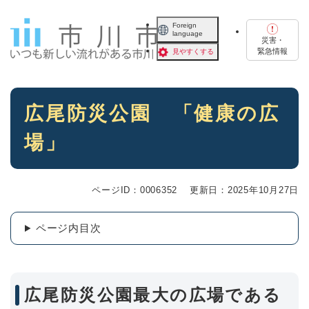
ペ
メニューを飛ばして本文へ
ー
Foreign
language
ジ
災害・
の
緊急情報
見やすくする
先
頭
で
本
す
広尾防災公園 「健康の広
文
。
場」
ページID：0006352
更新日：2025年10月27日
ページ内目次
広尾防災公園最大の広場である