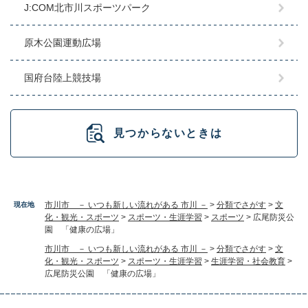
J:COM北市川スポーツパーク
原木公園運動広場
国府台陸上競技場
見つからないときは
市川市 － いつも新しい流れがある 市川 －
>
分類でさがす
>
文
現在地
化・観光・スポーツ
>
スポーツ・生涯学習
>
スポーツ
>
広尾防災公
園 「健康の広場」
市川市 － いつも新しい流れがある 市川 －
>
分類でさがす
>
文
化・観光・スポーツ
>
スポーツ・生涯学習
>
生涯学習・社会教育
>
広尾防災公園 「健康の広場」