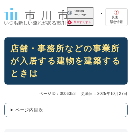
ペ
メニューを飛ばして本文へ
ー
Foreign
language
ジ
災害・
の
緊急情報
見やすくする
先
頭
で
本
す
店舗・事務所などの事業所
文
。
が入居する建物を建築する
ときは
ページID：0006353
更新日：2025年10月27日
ページ内目次