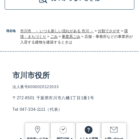
市川市 － いつも新しい流れがある 市川 －
>
分類でさがす
>
環
現在地
境・まちづくり
>
ごみ
>
事業系ごみ
>
店舗・事務所などの事業所が
入居する建物を建築するときは
市川市役所
法人番号6000020122033
〒272-8501 千葉県市川市八幡1丁目1番1号
Tel:047-334-1111（代表）
市役所へのアク
開庁日時
よくある質問
お問い合わせ