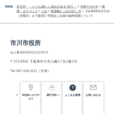
市川市 － いつも新しい流れがある 市川 －
>
分類でさがす
>
環
現在地
境・まちづくり
>
ごみ
>
資源物とごみの出し方
>
【令和8年8月31日
（月曜日）まで延長】市指定ごみ袋の臨時措置について
市川市役所
法人番号6000020122033
〒272-8501 千葉県市川市八幡1丁目1番1号
Tel:047-334-1111（代表）
市役所へのアク
開庁日時
よくある質問
お問い合わせ
セス