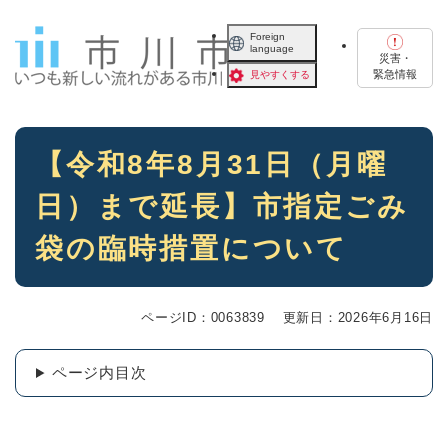
ペ
メニューを飛ばして本文へ
ー
Foreign
language
ジ
災害・
の
緊急情報
見やすくする
先
頭
で
本
す
【令和8年8月31日（月曜
文
。
日）まで延長】市指定ごみ
袋の臨時措置について
ページID：0063839
更新日：2026年6月16日
ページ内目次