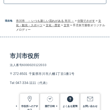
市川市 － いつも新しい流れがある 市川 －
>
分類でさがす
>
文
現在地
化・観光・スポーツ
>
文化・歴史
>
文学
>
手児奈万葉歌オリジナル
メロディー
市川市役所
法人番号6000020122033
〒272-8501 千葉県市川市八幡1丁目1番1号
Tel:047-334-1111（代表）
市役所へのアク
開庁日時
よくある質問
お問い合わせ
セス