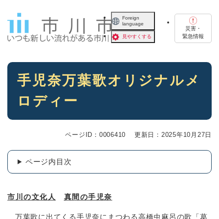
ペ
メニューを飛ばして本文へ
ー
Foreign
language
ジ
災害・
の
緊急情報
見やすくする
先
頭
で
本
す
手児奈万葉歌オリジナルメ
文
。
ロディー
ページID：0006410
更新日：2025年10月27日
ページ内目次
市川の文化人
真間の手児奈
万葉歌に出てくる手児奈にまつわる高橋虫麻呂の歌「葛