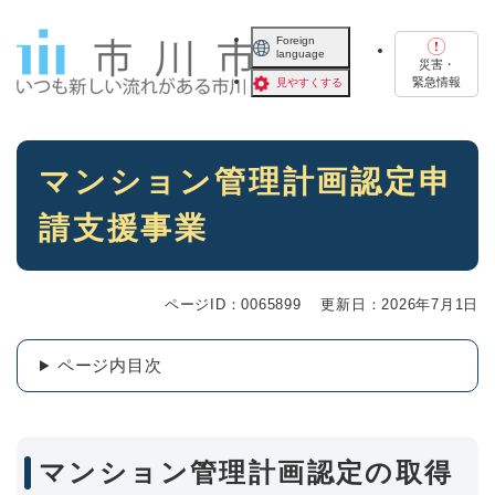
ペ
メニューを飛ばして本文へ
ー
Foreign
language
ジ
災害・
の
緊急情報
見やすくする
先
頭
で
本
す
マンション管理計画認定申
文
。
請支援事業
ページID：0065899
更新日：2026年7月1日
ページ内目次
マンション管理計画認定の取得