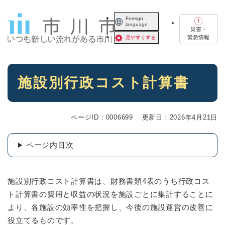
ペ
メニューを飛ばして本文へ
ー
Foreign
language
ジ
災害・
の
緊急情報
見やすくする
先
頭
で
本
す
施設別行政コスト計算書
文
。
ページID：0006699
更新日：2026年4月21日
ページ内目次
施設別行政コスト計算書は、財務書類4表のうち行政コス
ト計算書の費用と収益の状況を施設ごとに集計することに
より、各施設の効率性を把握し、今後の施設運営の改善に
役立てるものです。