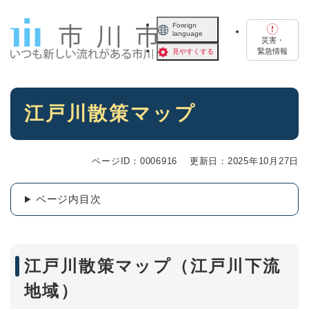
ペ
メニューを飛ばして本文へ
ー
Foreign
language
ジ
災害・
の
緊急情報
見やすくする
先
頭
で
本
す
江戸川散策マップ
文
。
ページID：0006916
更新日：2025年10月27日
ページ内目次
江戸川散策マップ（江戸川下流
地域）