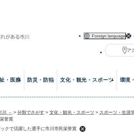
メニューを飛ばして本文へ
Foreign language
ア
祉・医療
防災・防犯
文化・観光・スポーツ
環境
市川 －
>
分類でさがす
>
文化・観光・スポーツ
>
スポーツ・生涯
栄誉賞
ピックで活躍した選手に市川市民栄誉賞