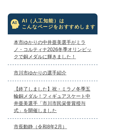
AI（人工知能）は
こんなページをおすすめします
本市ゆかりの中井亜美選手がミラ
ノ・コルティナ2026冬季オリンピッ
クで銅メダルに輝きました！
市川市ゆかりの選手紹介
【終了しました】祝・ミラノ冬季五
輪銅メダル！フィギュアスケート中
井亜美選手「市川市民栄誉賞授与
式」を開催しました
市長動静（令和8年2月）