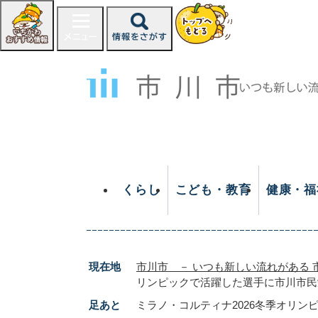
ペ
ー
ジ
の
先
頭
で
す
。
くらし
こども・教育
健康・福
現在地
市川市 － いつも新しい流れがある 
リンピックで活躍した選手に市川市民
足あと
ミラノ・コルティナ2026冬季オリン