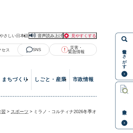
やさしい日本語
音声読み上げ
見やすくする
災害・
情報をさがす
SNS
クセス
緊急情報
・まちづくり
しごと・産業
市政情報
本文検索
学習
>
スポーツ
>
ミラノ・コルティナ2026冬季オ