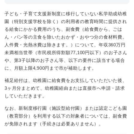
子ども・子育て支援新制度に移行していない私学助成幼稚
園（特別支援学校を除く）の利用者の教育時間に提供され
る給食にかかる費用のうち、副食費（給食費から、ごは
ん・パン等の主食を除いたおかず・おやつ分の食材料費。
人件費・光熱水費は除きます。）について、年収360万円
未満相当世帯（市民税所得割額77,100円以下）のお子さん
や、第3子以降のお子さん等、以下の要件に該当する場合
に、月額上限4,900円まで市が補助します。
補足給付は、幼稚園に給食費をお支払していただいた後、
3ヶ月分まとめて、幼稚園経由または直接市へ申請・請求
していただきます。
なお、新制度移行園（施設型給付園）または認定こども園
（教育部分）を利用する以下の対象者については、副食費
が免除されます（手続きは必要ありません）。