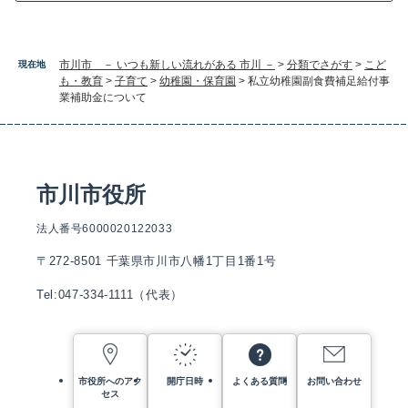
市川市 － いつも新しい流れがある 市川 －
>
分類でさがす
>
こど
現在地
も・教育
>
子育て
>
幼稚園・保育園
>
私立幼稚園副食費補足給付事
業補助金について
市川市役所
法人番号6000020122033
〒272-8501 千葉県市川市八幡1丁目1番1号
Tel:047-334-1111（代表）
市役所へのアク
開庁日時
よくある質問
お問い合わせ
セス