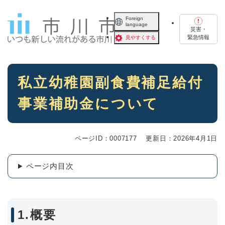
ペ
メニューを飛ばして本文へ
ー
Foreign
language
ジ
災害・
の
緊急情報
見やすくする
先
頭
で
本
す
私立幼稚園副食費補足給付
文
。
事業補助金について
ページID：0007177
更新日：2026年4月1日
ページ内目次
1.概要