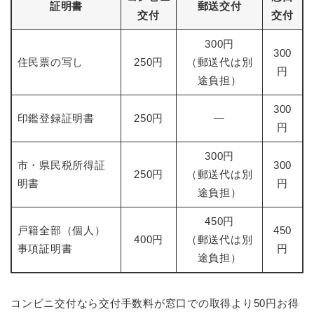
証明書
郵送交付
交付
交付
300円
300
住民票の写し
250円
（郵送代は別
円
途負担）
300
印鑑登録証明書
250円
―
円
300円
市・県民税所得証
300
250円
（郵送代は別
明書
円
途負担）
450円
戸籍全部（個人）
450
400円
（郵送代は別
事項証明書
円
途負担）
コンビニ交付なら交付手数料が窓口での取得より50円お得