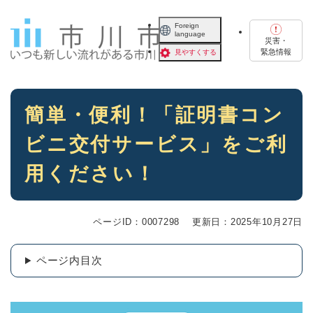
ペ
メニューを飛ばして本文へ
ー
Foreign
language
ジ
災害・
の
緊急情報
見やすくする
先
頭
で
本
す
簡単・便利！「証明書コン
文
。
ビニ交付サービス」をご利
用ください！
ページID：0007298
更新日：2025年10月27日
ページ内目次