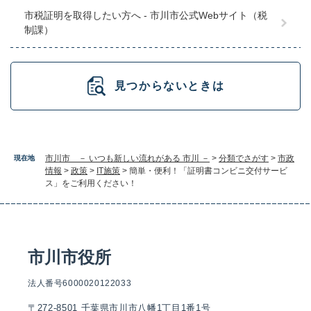
市税証明を取得したい方へ - 市川市公式Webサイト（税
制課）
見つからないときは
市川市 － いつも新しい流れがある 市川 －
>
分類でさがす
>
市政
現在地
情報
>
政策
>
IT施策
>
簡単・便利！「証明書コンビニ交付サービ
ス」をご利用ください！
市川市役所
法人番号6000020122033
〒272-8501 千葉県市川市八幡1丁目1番1号