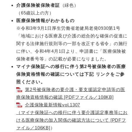
介護保険被保険者証
（緑色）
（65歳以上の方）
医療保険情報がわかるもの
※令和3年9月1日厚生労働省老健局老発0930第1号
「地域における医療及び介護の総合的な確保の促進に
関する法律施行規則等の一部を改正する省令」の施行
に伴い、令和4年4月1日より、申請書に「医療保険被
保険者番号等」の記載が必要になりました。
マイナ保険証への移行に伴う第2号被保険者の医療
保険資格情報の確認については下記 リンクをご参
照ください。
第2号被保険者の要介護・要支援認定申請等の医
療保険資格情報の確認 [PDFファイル／108KB]
介護保険最新情報vol.1307
（マイナ保険証への移行に伴う要介護認定事務等にお
ける医療保険の加入関係の確認方法について [PDFフ
ァイル／106KB]
）