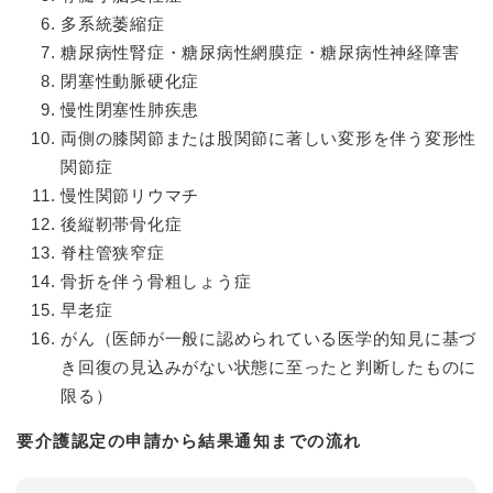
多系統萎縮症
糖尿病性腎症・糖尿病性網膜症・糖尿病性神経障害
閉塞性動脈硬化症
慢性閉塞性肺疾患
両側の膝関節または股関節に著しい変形を伴う変形性
関節症
慢性関節リウマチ
後縦靭帯骨化症
脊柱管狭窄症
骨折を伴う骨粗しょう症
早老症
がん（医師が一般に認められている医学的知見に基づ
き回復の見込みがない状態に至ったと判断したものに
限る）
要介護認定の申請から結果通知までの流れ