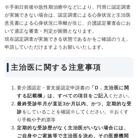
※手術日前後や急性期治療中などにより、円滑に認定調査
が実施できない場合は、認定調査による心身状況と主治医
意見書による心身状況に乖離が生じ、介護認定審査会にお
いて適正な審査・判定が困難となります。
現在認定調査が実施できる状態であるかをご確認のうえ、
申請していただけますようお願いいたします。
主治医に関する注意事項
要介護認定・要支援認定申請書の
「D．主治医に関
する記載欄」は、
すべての項目をご記入
ください。
最終受診年月が直近3か月以内、かつ、定期的な受
診
をしていることを確認※してください。※おくす
り手帳や予約票等
定期的な受診歴がなく主治医がいない場合には、
ご自身やご家族等で主治医を決め、その医療機関