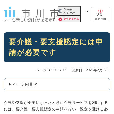
ペ
メニューを飛ばして本文へ
ー
Foreign
language
ジ
災害・
の
緊急情報
見やすくする
先
頭
で
本
す
要介護・要支援認定には申
文
。
請が必要です
ページID：0007509
更新日：2026年2月17日
ページ内目次
介護や支援が必要になったときに介護サービスを利用する
には、要介護・要支援認定の申請を行い、認定を受ける必