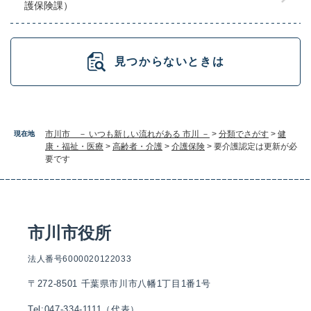
護保険課）
見つからないときは
市川市 － いつも新しい流れがある 市川 －
>
分類でさがす
>
健
現在地
康・福祉・医療
>
高齢者・介護
>
介護保険
>
要介護認定は更新が必
要です
市川市役所
法人番号6000020122033
〒272-8501 千葉県市川市八幡1丁目1番1号
Tel:047-334-1111（代表）