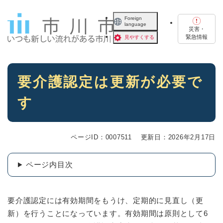
ペ
メニューを飛ばして本文へ
ー
Foreign
language
ジ
災害・
の
緊急情報
見やすくする
先
頭
で
本
す
要介護認定は更新が必要で
文
。
す
ページID：0007511
更新日：2026年2月17日
ページ内目次
要介護認定には有効期間をもうけ、定期的に見直し（更
新）を行うことになっています。有効期間は原則として6