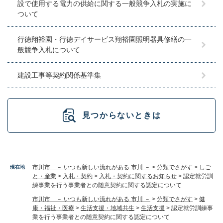
設で使用する電力の供給に関する一般競争入札の実施に
ついて
行徳翔裕園・行徳デイサービス翔裕園照明器具修繕の一
般競争入札について
建設工事等契約関係基準集
見つからないときは
市川市 － いつも新しい流れがある 市川 －
>
分類でさがす
>
しご
現在地
と・産業
>
入札・契約
>
入札・契約に関するお知らせ
>
認定就労訓
練事業を行う事業者との随意契約に関する認定について
市川市 － いつも新しい流れがある 市川 －
>
分類でさがす
>
健
康・福祉・医療
>
生活支援・地域共生
>
生活支援
>
認定就労訓練事
業を行う事業者との随意契約に関する認定について