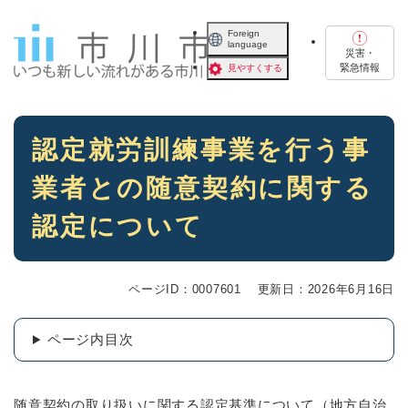
ペ
メニューを飛ばして本文へ
ー
Foreign
language
ジ
災害・
の
緊急情報
見やすくする
先
頭
で
本
す
認定就労訓練事業を行う事
文
。
業者との随意契約に関する
認定について
ページID：0007601
更新日：2026年6月16日
ページ内目次
随意契約の取り扱いに関する認定基準について（地方自治