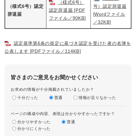
（様式6号）
（様式6号）認定
号）認定辞退届​
認定辞退届​ [PDF
辞退届
[Wordファイル
ファイル／90KB]
／32KB]
認定基準第6条の規定に基づき認定を受けた者の名簿を
公表します [PDFファイル／114KB]
皆さまのご意見をお聞かせください
お求めの情報が十分掲載されていましたか？
十分だった
普通
情報が足りなかった
ページの構成や内容、表現は分かりやすかったですか？
分かりやすかった
普通
分かりにくかった