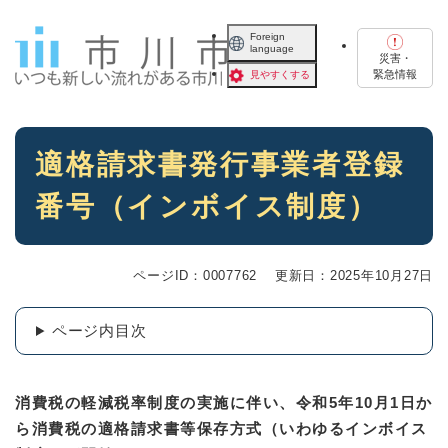
ペ
メニューを飛ばして本文へ
ー
Foreign
language
ジ
災害・
の
緊急情報
見やすくする
先
頭
で
本
す
適格請求書発行事業者登録
文
。
番号（インボイス制度）
ページID：0007762
更新日：2025年10月27日
ページ内目次
消費税の軽減税率制度の実施に伴い、令和5年10月1日か
ら消費税の適格請求書等保存方式（いわゆるインボイス