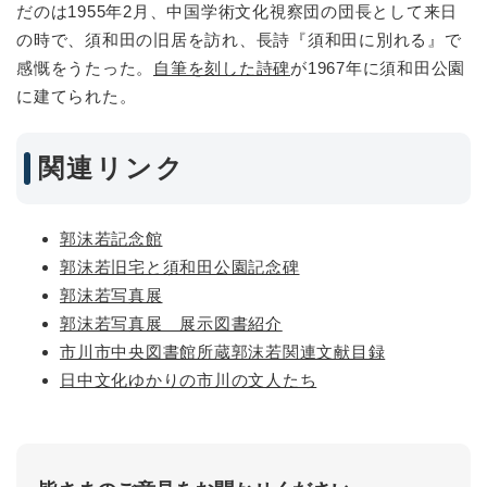
だのは1955年2月、中国学術文化視察団の団長として来日
の時で、須和田の旧居を訪れ、長詩『須和田に別れる』で
感慨をうたった。
自筆を刻した詩碑
が1967年に須和田公園
に建てられた。
関連リンク
郭沫若記念館
郭沫若旧宅と須和田公園記念碑
郭沫若写真展
郭沫若写真展 展示図書紹介
市川市中央図書館所蔵郭沫若関連文献目録
日中文化ゆかりの市川の文人たち