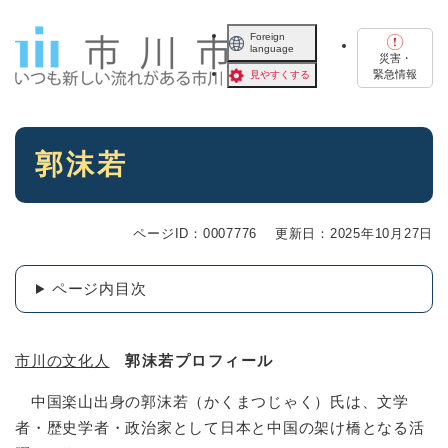
ペ
メニューを飛ばして本文へ
ー
Foreign
language
ジ
災害・
の
緊急情報
見やすくする
先
頭
で
本
す
郭沫若
文
。
ページID：0007776
更新日：2025年10月27日
ページ内目次
市川の文化人
郭沫若プロフィール
中国楽山出身の郭沫若（かくまつじゃく）氏は、文学
者・歴史学者・政治家として日本と中国の架け橋となる活