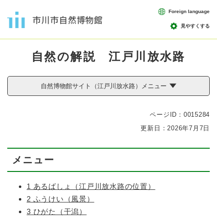
ペ
メニューを飛ばして本文へ
Foreign language
ー
ジ
見やすくする
の
本
先
自然の解説 江戸川放水路
文
頭
で
す
自然博物館サイト（江戸川放水路）メニュー
。
ページID：0015284
更新日：2026年7月7日
メニュー
1 あるばしょ（江戸川放水路の位置）
2 ふうけい（風景）
3 ひがた（干潟）