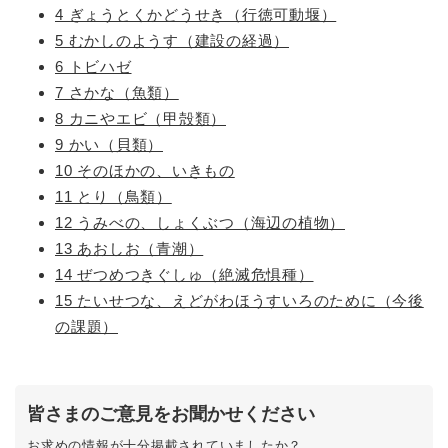
4 ぎょうとくかどうせき（行徳可動堰）
5 むかしのようす（建設の経過）
6 トビハゼ
7 さかな（魚類）
8 カニやエビ（甲殻類）
9 かい（貝類）
10 そのほかの、いきもの
11 とり（鳥類）
12 うみべの、しょくぶつ（海辺の植物）
13 あおしお（青潮）
14 ぜつめつきぐしゅ（絶滅危惧種）
15 たいせつな、えどがわほうすいろのために（今後
の課題）
皆さまのご意見をお聞かせください
お求めの情報が十分掲載されていましたか？