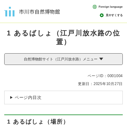
ペ
メニューを飛ばして本文へ
Foreign language
ー
ジ
見やすくする
の
本
先
1 あるばしょ（江戸川放水路の位
文
頭
で
置）
す
。
自然博物館サイト（江戸川放水路）メニュー
ページID：0001004
更新日：2025年10月27日
ページ内目次
1 あるばしょ（場所）