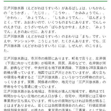
江戸川放水路（えどがわほうすいろ）があるばしょは、いちかわし
の「とうかぎ」、「たじり」、「こうや」、「かみみょうでん」、
「かわら」、「みょうでん」、「しもみょうでん」、「ほんぎょう
とく」です。おおきいので、いくつものまちにあります。でんしゃ
のえきでは、とうざいせんの「ばらきなかやま」えきと、「みょう
でん」えきのあいだに、あります。
江戸川放水路（えどがわほうすいろ）のまわりは「まち」です。い
えや、マンションや、こうじょうが、たくさんあります。でも、江
戸川放水路（えどがわほうすいろ）には、しぜんが、のこりまし
た。
江戸川放水路は、市川市の南部にあります。町名で言うと、左岸側
（下流に向かって左側）が稲荷木、田尻、高谷などで、右岸側が河
原、妙典などです。中央付近を地下鉄東西線、下流側をJR京葉線の
鉄橋が通っています。地図では江戸川とされていますが、成り立ち
や環境を考慮すると「江戸川放水路」というかつての呼称の方がし
っくりきます。実際、関係者の間や、地元では「江戸川放水路」の
呼称を今でも普通に使っています。
江戸川放水路がある地域は、市街化が進んだ地域です。都内まで1
時間かからない立地のため人口が多く、住宅や、湾岸部には工場や
事業所が立ち並んでいます。何らかの規制がなければ自然が残るこ
とはまずありません。近くには自然環境保全のために「行徳近郊緑
地特別保全地区」が残され、東京湾の浅瀬も「三番瀬」として知ら