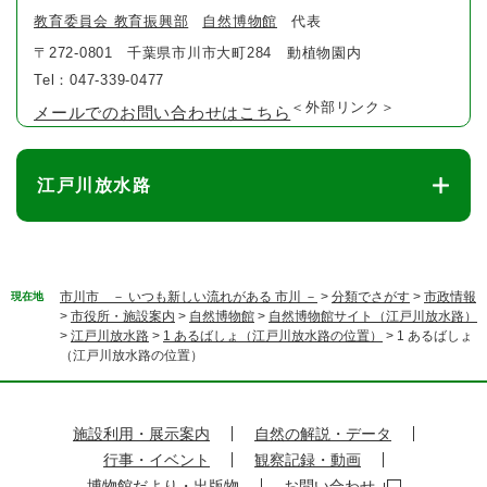
教育委員会 教育振興部
自然博物館
代表
〒272-0801
千葉県市川市大町284 動植物園内
Tel：047-339-0477
＜外部リンク＞
メールでのお問い合わせはこちら
江戸川放水路
市川市 － いつも新しい流れがある 市川 －
>
分類でさがす
>
市政情報
現在地
>
市役所・施設案内
>
自然博物館
>
自然博物館サイト（江戸川放水路）
>
江戸川放水路
>
1 あるばしょ（江戸川放水路の位置）
>
1 あるばしょ
（江戸川放水路の位置）
施設利用・展示案内
自然の解説・データ
行事・イベント
観察記録・動画
博物館だより・出版物
お問い合わせ